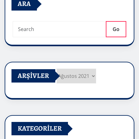
ARA
Go
ARŞIVLER
Arşivler
KATEGORILER