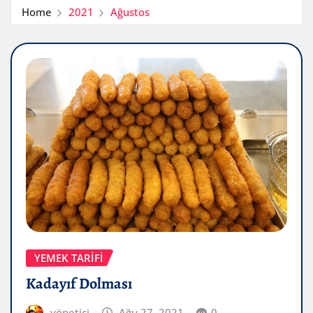
Home
2021
Ağustos
YEMEK TARIFI
Kadayıf Dolması
yönetici
Ağu 27, 2021
0