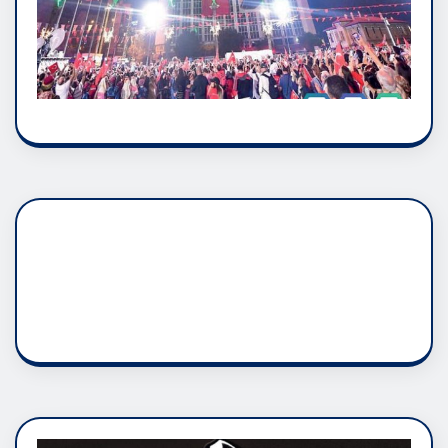
DADAŞLIK DOĞMATİK
RUH ASALETİDİR