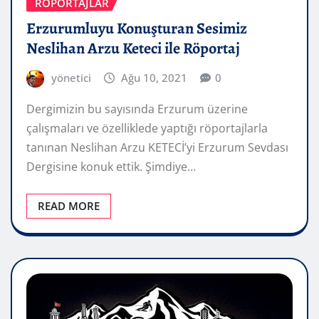
RÖPORTAJLAR
Erzurumluyu Konuşturan Sesimiz
Neslihan Arzu Keteci ile Röportaj
yönetici
Ağu 10, 2021
0
Dergimizin bu sayısında Erzurum üzerine
çalışmaları ve özelliklede yaptığı röportajlarla
tanınan Neslihan Arzu KETECİ’yi Erzurum Sevdası
Dergisine konuk ettik. Şimdiye…
READ MORE