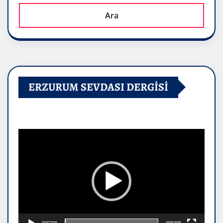
Ara
ERZURUM SEVDASI DERGİSİ
Video
oynatıcı