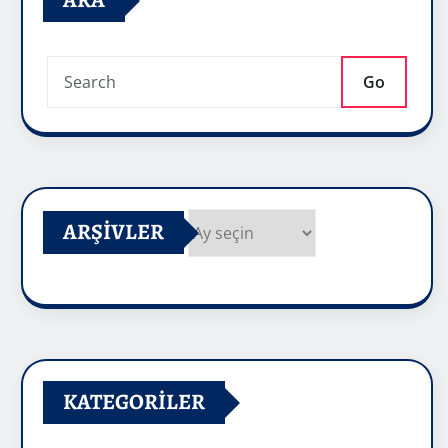
ARA
Go
ARŞIVLER
Arşivler
KATEGORILER