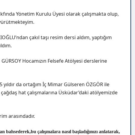
akfında Yönetim Kurulu Üyesi olarak çalışmakta olup,
i yürütmekteyim.
OĞLU’ndan çakıl taşı resim dersi aldım, yaptığım
ıldım.
nan GÜRSOY Hocamızın Felsefe Atölyesi derslerine
 2,5 yıldır da ortağım İç Mimar Gülseren ÖZGÖR ile
ağdaş hat çalışmalarına Üsküdar’daki atölyemizde
im arasındadır.
ından bahsederek,bu çalışmalara nasıl başladığınızı anlatarak,