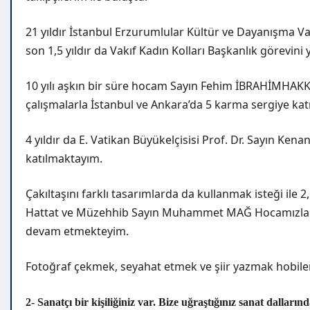
21 yıldır İstanbul Erzurumlular Kültür ve Dayanışma V
son 1,5 yıldır da Vakıf Kadın Kolları Başkanlık görevin
10 yılı aşkın bir süre hocam Sayın Fehim İBRAHİMHAKKI
çalışmalarla İstanbul ve Ankara’da 5 karma sergiye kat
4 yıldır da E. Vatikan Büyükelçisisi Prof. Dr. Sayın Ke
katılmaktayım.
Çakıltaşını farklı tasarımlarda da kullanmak isteği ile
Hattat ve Müzehhib Sayın Muhammet MAĞ Hocamızla ç
devam etmekteyim.
Fotoğraf çekmek, seyahat etmek ve şiir yazmak hobiler
2- Sanatçı bir kişiliğiniz var. Bize uğraştığınız sanat dallar