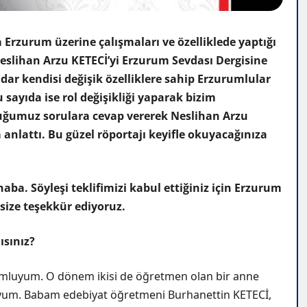
 Erzurum üzerine çalışmaları ve özelliklede yaptığı
eslihan Arzu KETECİ’yi Erzurum Sevdası Dergisine
dar kendisi değişik özelliklere sahip Erzurumlular
 sayıda ise rol değişikliği yaparak bizim
ğumuz sorulara cevap vererek Neslihan Arzu
 anlattı. Bu güzel röportajı keyifle okuyacağınıza
ba. Söyleşi teklifimizi kabul ettiğiniz için Erzurum
size teşekkür ediyoruz.
mısınız?
luyum. O dönem ikisi de öğretmen olan bir anne
yum. Babam edebiyat öğretmeni Burhanettin KETECİ,