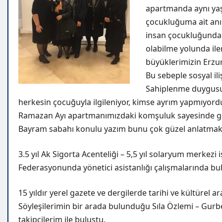
apartmanda aynı yaş
çocukluğuma ait anı
insan çocukluğunda m
olabilme yolunda ile
büyüklerimizin Erzu
Bu sebeple sosyal il
Sahiplenme duygusuy
herkesin çocuğuyla ilgileniyor, kimse ayrım yapmıyord
Ramazan Ayı apartmanımızdaki komşuluk sayesinde ge
Bayram sabahı konulu yazım bunu çok güzel anlatmakt
3.5 yıl Ak Sigorta Acenteliği – 5,5 yıl solaryum merkezi i
Federasyonunda yönetici asistanlığı çalışmalarında b
15 yıldır yerel gazete ve dergilerde tarihi ve kültürel 
Söyleşilerimin bir arada bulunduğu Sıla Özlemi – Gurbe
takipçilerim ile buluştu.