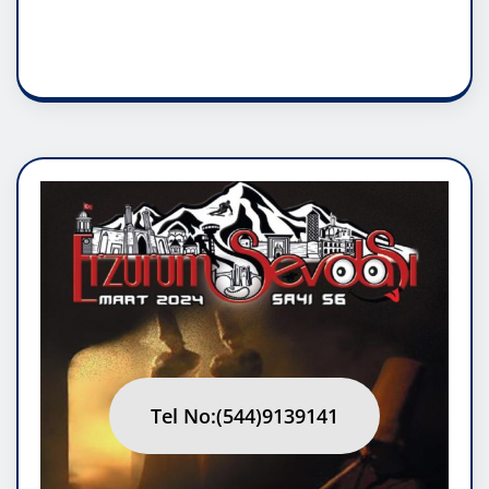
RUH ASALETİDİR
Tel No:(544)9139141