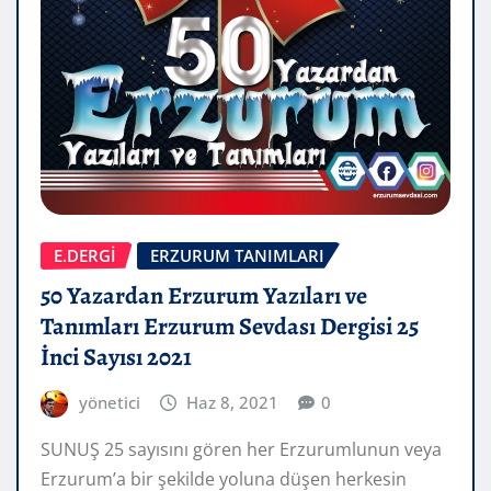
E.DERGİ
ERZURUM TANIMLARI
50 Yazardan Erzurum Yazıları ve
Tanımları Erzurum Sevdası Dergisi 25
İnci Sayısı 2021
yönetici
Haz 8, 2021
0
SUNUŞ 25 sayısını gören her Erzurumlunun veya
Erzurum’a bir şekilde yoluna düşen herkesin