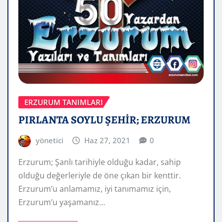
ERZURUM TANIMLARI
PIRLANTA SOYLU ŞEHİR; ERZURUM
yönetici
Haz 27, 2021
0
Erzurum; Şanlı tarihiyle olduğu kadar, sahip
olduğu değerleriyle de öne çıkan bir kenttir.
Erzurum’u anlamamız, iyi tanımamız için,
Erzurum’u yaşamanız…