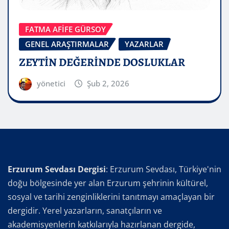
FATMA AFİFE GÜRSOY
GENEL ARAŞTIRMALAR
YAZARLAR
ZEYTİN DEĞERİNDE DOSLUKLAR
yönetici
Şub 2, 2026
Erzurum Sevdası Dergisi
: Erzurum Sevdası, Türkiye'nin
doğu bölgesinde yer alan Erzurum şehrinin kültürel,
sosyal ve tarihi zenginliklerini tanıtmayı amaçlayan bir
dergidir. Yerel yazarların, sanatçıların ve
akademisyenlerin katkılarıyla hazırlanan dergide,