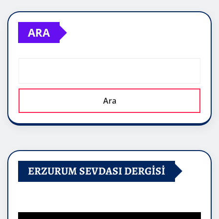
ARA
Ara
ERZURUM SEVDASI DERGİSİ
Video
oynatıcı