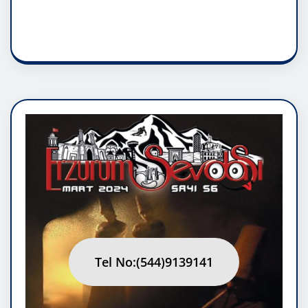
RUH ASALETİDİR
Tel No:(544)9139141