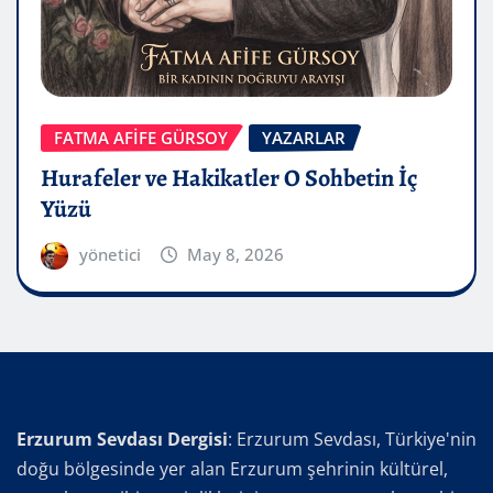
FATMA AFİFE GÜRSOY
YAZARLAR
Hurafeler ve Hakikatler O Sohbetin İç
Yüzü
yönetici
May 8, 2026
Erzurum Sevdası Dergisi
: Erzurum Sevdası, Türkiye'nin
doğu bölgesinde yer alan Erzurum şehrinin kültürel,