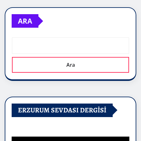
ARA
Ara
ERZURUM SEVDASI DERGİSİ
Video
oynatıcı