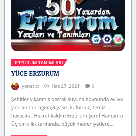
ERZURUM TANIMLARI
YÜCE ERZURUM
yönetici
Haz 27, 2021
0
Şehitler yıkanmış berrak suyuna,Koynunda evliya
yatıran toprağına,Rıyasız, küfürsüz, temiz
havasına, Hasret kaldım Erzurum.Şeref Hamamcı
Üç bin yıllık tarihinde, büyük medeniyetlere…