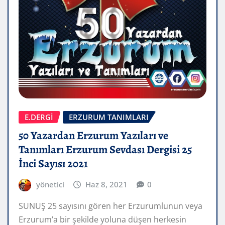
E.DERGİ
ERZURUM TANIMLARI
50 Yazardan Erzurum Yazıları ve
Tanımları Erzurum Sevdası Dergisi 25
İnci Sayısı 2021
yönetici
Haz 8, 2021
0
SUNUŞ 25 sayısını gören her Erzurumlunun veya
Erzurum’a bir şekilde yoluna düşen herkesin