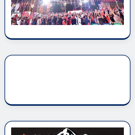
DADAŞLIK DOĞMATİK
RUH ASALETİDİR