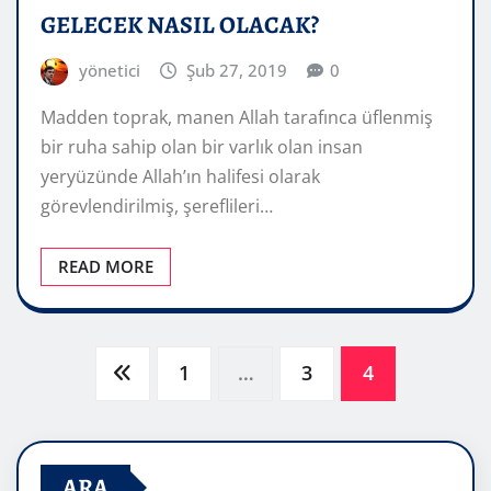
GELECEK NASIL OLACAK?
yönetici
Şub 27, 2019
0
Madden toprak, manen Allah tarafınca üflenmiş
bir ruha sahip olan bir varlık olan insan
yeryüzünde Allah’ın halifesi olarak
görevlendirilmiş, şereflileri…
READ MORE
Yazı
1
…
3
4
sayfalaması
ARA