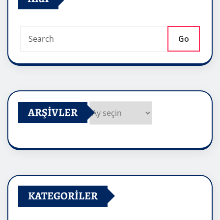
Go
ARŞIVLER
Arşivler
KATEGORILER