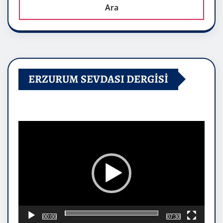
Ara
ERZURUM SEVDASI DERGİSİ
Video
oynatıcı
00:00
07:30