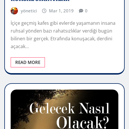
yönetici
Mar 1, 2019
0
İçiçe geçmiş kafes gibi evlerde yaşamanın insana
ruhsal yönden bazı rahatsızlıklar verdiği bugün
bilinen bir gerçek. Etrafında konuşacak, derdini
açacak…
READ MORE