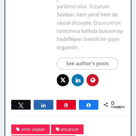
yardımcı olur. Erzurum
Sevdası, hem yerel hem de
ulusal düzeyde, Erzurum’un
tanıtımına katkıda bulunmayı
hedefleyen önemli bir yayın
organıdır.
See author's posts
0
Tweetle
Paylaş
Pin
Paylaş
PAYLAŞIMLAR
eren ceylan
erzurum