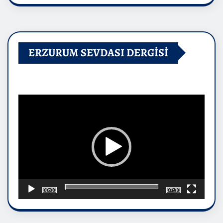
ERZURUM SEVDASI DERGİSİ
Video
oynatıcı
00:00
07:30