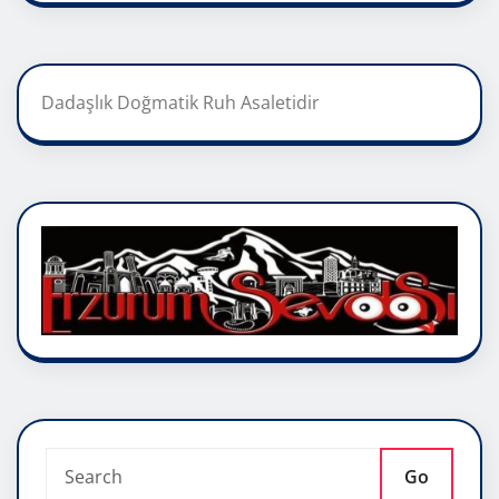
Dadaşlık Doğmatik Ruh Asaletidir
Go