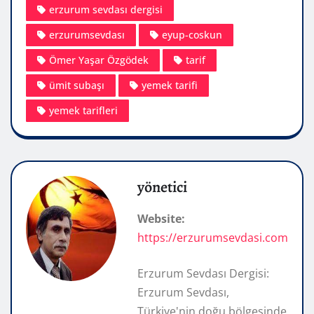
erzurum sevdası dergisi
erzurumsevdası
eyup-coskun
Ömer Yaşar Özgödek
tarif
ümit subaşı
yemek tarifi
yemek tarifleri
yönetici
Website:
https://erzurumsevdasi.com
Erzurum Sevdası Dergisi:
Erzurum Sevdası,
Türkiye'nin doğu bölgesinde