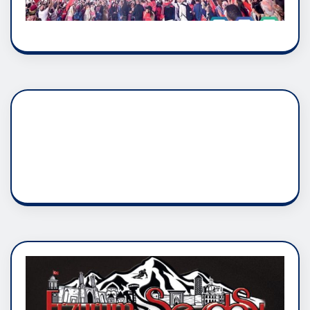
DADAŞLIK DOĞMATİK
RUH ASALETİDİR