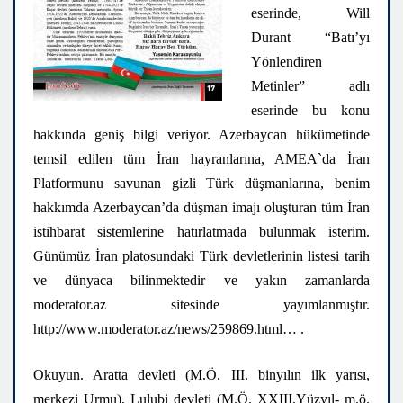
eserinde, Will
Durant “Batı’yı
Yönlendiren
Metinler” adlı
eserinde bu konu
hakkında geniş bilgi veriyor. Azerbaycan hükümetinde
temsil edilen tüm İran hayranlarına, AMEA`da İran
Platformunu savunan gizli Türk düşmanlarına, benim
hakkımda Azerbaycan’da düşman imajı oluşturan tüm İran
istihbarat sistemlerine hatırlatmada bulunmak isterim.
Günümüz İran platosundaki Türk devletlerinin listesi tarih
ve dünyaca bilinmektedir ve yakın zamanlarda
moderator.az sitesinde yayımlanmıştır.
http://www.moderator.az/news/259869.html… .
Okuyun. Aratta devleti (M.Ö. III. binyılın ilk yarısı,
merkezi Urmu), Lulubi devleti (M.Ö. XXIII.Yüzyıl- m.ö.