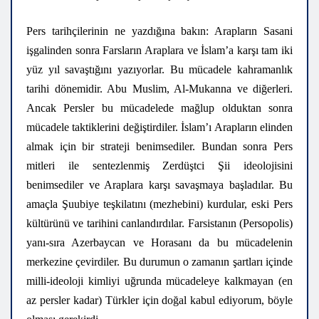
Pers tarihçilerinin ne yazdığına bakın: Arapların Sasani
işgalinden sonra Farsların Araplara ve İslam’a karşı tam iki
yüz yıl savaştığını yazıyorlar. Bu mücadele kahramanlık
tarihi dönemidir. Abu Muslim, Al-Mukanna ve diğerleri.
Ancak Persler bu mücadelede mağlup olduktan sonra
mücadele taktiklerini değiştirdiler. İslam’ı Arapların elinden
almak için bir strateji benimsediler. Bundan sonra Pers
mitleri ile sentezlenmiş Zerdüştci Şii ideolojisini
benimsediler ve Araplara karşı savaşmaya başladılar. Bu
amaçla Şuubiye teşkilatını (mezhebini) kurdular, eski Pers
kültürünü ve tarihini canlandırdılar. Farsistanın (Persopolis)
yanı-sıra Azerbaycan ve Horasanı da bu mücadelenin
merkezine çevirdiler. Bu durumun o zamanın şartları içinde
milli-ideoloji kimliyi uğrunda mücadeleye kalkmayan (en
az persler kadar) Türkler için doğal kabul ediyorum, böyle