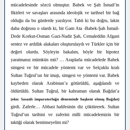
mücadelesinde sözcü olmuştur. Babek ve Şah İsmail’in
fikirleri ve savaşları arasında ideolojik ve tarihsel bir bağ
olduğu da bu günlerde yazılıyor. Tabii ki bu doğru, lakin
daha doğrusu o olardı ki, bir Gam Ata -Babek-Şah İsmail-
Dede Korkut-Osman Gazi-Nadir Şah, Cemaleddin Afgani
sentez ve ardıllık alakaları oluşturulaydı ve Türkler için bir
değeri olurdu. Söyleyin bakalım, böyle bir hipotez
yaratmanız mümkün mü? … Araplarla mücadelede Babek
simgesi ve bir mücadele yöntemi var ve Selçuklu kralı
Sultan Tuğrul’un bir imajı, simgesi ve yöntemi var. Babek
kaybeden olarak Arabistan’a götürüldü, aşağılandı ve
öldürüldü. Sultan Tuğrul, bir kahraman olarak Bağdat’a
(oku: Sasanlı imparatorluğu döneminde başkent olmuş Bağdat)
girdi. Zaferle… Abbasi halifesinin diz çöktürerek. Sultan
Tuğrul’un tarihini ve zaferini milli mücadelemizin bir
taktiği olarak benimseyelim mi?