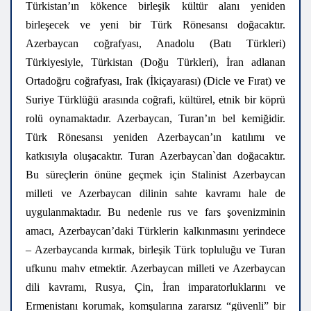
Türkistan’ın kökence birleşik kültür alanı yeniden
birleşecek ve yeni bir Türk Rönesansı doğacaktır.
Azerbaycan coğrafyası, Anadolu (Batı Türkleri)
Türkiyesiyle, Türkistan (Doğu Türkleri), İran adlanan
Ortadoğru coğrafyası, Irak (İkiçayarası) (Dicle ve Fırat) ve
Suriye Türklüğü arasında coğrafi, kültürel, etnik bir köprü
rolü oynamaktadır. Azerbaycan, Turan’ın bel kemiğidir.
Türk Rönesansı yeniden Azerbaycan’ın katılımı ve
katkısıyla oluşacaktır. Turan Azerbaycan`dan doğacaktır.
Bu süreçlerin önüne geçmek için Stalinist Azerbaycan
milleti ve Azerbaycan dilinin sahte kavramı hale de
uygulanmaktadır. Bu nedenle rus ve fars şovenizminin
amacı, Azerbaycan’daki Türklerin kalkınmasını yerindece
– Azerbaycanda kırmak, birleşik Türk topluluğu ve Turan
ufkunu mahv etmektir. Azerbaycan milleti ve Azerbaycan
dili kavramı, Rusya, Çin, İran imparatorluklarını ve
Ermenistanı korumak, komşularına zararsız “güvenli” bir