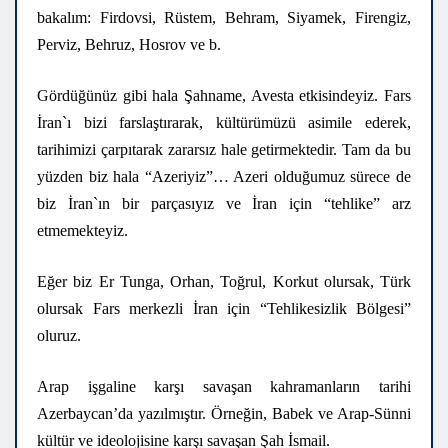
bakalım: Firdovsi, Rüstem, Behram, Siyamek, Firengiz,
Perviz, Behruz, Hosrov ve b.
Gördüğünüz gibi hala Şahname, Avesta etkisindeyiz. Fars
İran`ı bizi farslaştırarak, kültürümüzü asimile ederek,
tarihimizi çarpıtarak zararsız hale getirmektedir. Tam da bu
yüzden biz hala “Azeriyiz”… Azeri olduğumuz sürece de
biz İran`ın bir parçasıyız ve İran için “tehlike” arz
etmemekteyiz.
Eğer biz Er Tunga, Orhan, Toğrul, Korkut olursak, Türk
olursak Fars merkezli İran için “Tehlikesizlik Bölgesi”
oluruz.
Arap işgaline karşı savaşan kahramanların tarihi
Azerbaycan’da yazılmıştır. Örneğin, Babek ve Arap-Sünni
kültür ve ideolojisine karşı savaşan Şah İsmail.