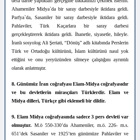
defa darbe yaptıkları gerçeğine dikkatinizi çekmek isterim.
Ahameniler Midya`da bir saray darbesiyle iktidara geldi.
Parfya`da, Sasaniler bir saray darbesiyle iktidara geldi.
Pahlaviler, Türk Kaçarlara bir saray darbesi
gerçekleştirerek iktidara geldi. İhanetle, siyasetle, hileyle.
İranlı sosyolog Ali Şeriati, “Dönüş” adlı kitabında Perslerin
Türk ve Ortadoğu kültürünü, İslam kültürünü nasıl yok
ettiğini ve onu yeryüzünden silmeye çalıştığını ayrıntılı
olarak anlatmıştır.
8. Günümüz İran coğrafyası Elam-Midya coğrafyasıdır
ve bu devletlerin mirasçıları Türklerdir. Elam ve
Midya dilleri, Türkçe gibi eklemeli bir dildir.
9. Elam Midya coğrafyasında sadece 3 pers devleti var
olmuştur.
M.ö 550-330’da Ahameniler, m.ö. 226- m.s.
651’dek Sasaniler ve 1925’ten günümüze Pahlaviler ve