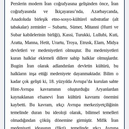
Perslerin modern İran coğrafyasına gelişinden önce, İran
coğrafyasında ve İkiçayarası’nda, Azərbaycanda,
Anadoluda birleşik etno-sosyo-kültürel substratlar (alt
tabakalar) zeminler – Subartu, Sümer, Mitanni (Hurri ve
Subar kabilelerinin birliği), Kassi, Turukki, Lullubi, Kuti,
Aratta, Manna, Hetit, Urartu, Troya, Etrusk, Elam, Midya
devletleri ve medeniyetleri olmuştur. Bu medeniyetleri
kuran halklar eklemeli dillere sahip halklar olmuşlardır.
Bugün İran olarak adlandırılan devletin kültürü, bu
halkların inşa ettiği medeniyete dayanmaktadır. Bilim o
kadar çok gelişti ki, 18. yüzyılda Avrupa’da kurulan sahte
Hint-Avrupa kavramının oluşturduğu Aryanlardan
kaynaklanan efsanevi İran kültürü kavramı önemini
kaybetti. Bu kavram, ırkçı Avrupa merkeziyetçiliğinin
temelinde duran bu ideoloji olarak, bilimsel temelleri
olmadığından çöküş dönemine girmiştir. Mifik İran
medeniyeti ideasının (fikri), temelinde ırkçı Avrupa