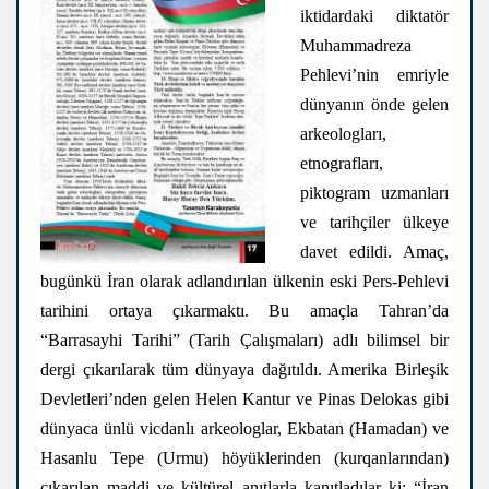
iktidardaki diktatör
Muhammadreza
Pehlevi’nin emriyle
dünyanın önde gelen
arkeologları,
etnografları,
piktogram uzmanları
ve tarihçiler ülkeye
davet edildi. Amaç,
bugünkü İran olarak adlandırılan ülkenin eski Pers-Pehlevi
tarihini ortaya çıkarmaktı. Bu amaçla Tahran’da
“Barrasayhi Tarihi” (Tarih Çalışmaları) adlı bilimsel bir
dergi çıkarılarak tüm dünyaya dağıtıldı. Amerika Birleşik
Devletleri’nden gelen Helen Kantur ve Pinas Delokas gibi
dünyaca ünlü vicdanlı arkeologlar, Ekbatan (Hamadan) ve
Hasanlu Tepe (Urmu) höyüklerinden (kurqanlarından)
çıkarılan maddi ve kültürel anıtlarla kanıtladılar ki: “İran