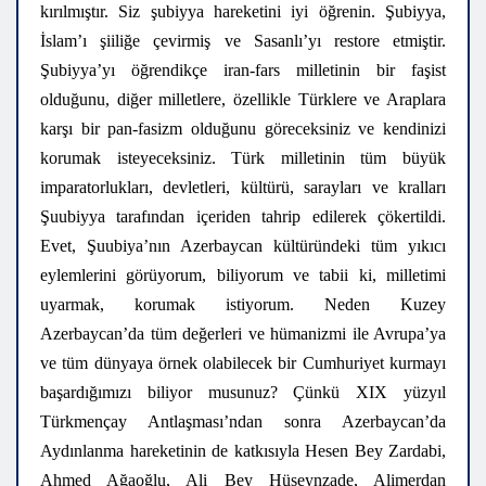
kırılmıştır. Siz şubiyya hareketini iyi öğrenin. Şubiyya,
İslam’ı şiiliğe çevirmiş ve Sasanlı’yı restore etmiştir.
Şubiyya’yı öğrendikçe iran-fars milletinin bir faşist
olduğunu, diğer milletlere, özellikle Türklere ve Araplara
karşı bir pan-fasizm olduğunu göreceksiniz ve kendinizi
korumak isteyeceksiniz. Türk milletinin tüm büyük
imparatorlukları, devletleri, kültürü, sarayları ve kralları
Şuubiyya tarafından içeriden tahrip edilerek çökertildi.
Evet, Şuubiya’nın Azerbaycan kültüründeki tüm yıkıcı
eylemlerini görüyorum, biliyorum ve tabii ki, milletimi
uyarmak, korumak istiyorum. Neden Kuzey
Azerbaycan’da tüm değerleri ve hümanizmi ile Avrupa’ya
ve tüm dünyaya örnek olabilecek bir Cumhuriyet kurmayı
başardığımızı biliyor musunuz? Çünkü XIX yüzyıl
Türkmençay Antlaşması’ndan sonra Azerbaycan’da
Aydınlanma hareketinin de katkısıyla Hesen Bey Zardabi,
Ahmed Ağaoğlu, Ali Bey Hüseynzade, Alimerdan