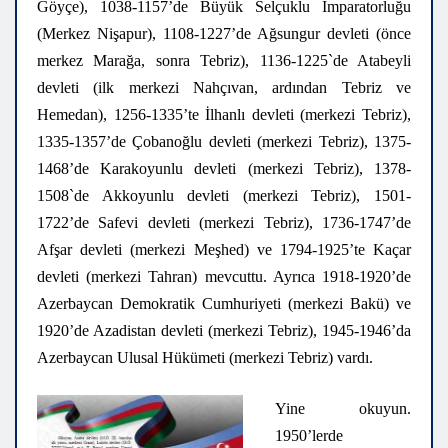
Göyçe), 1038-1157’de Büyük Selçuklu İmparatorluğu
(Merkez Nişapur), 1108-1227’de Ağsungur devleti (önce
merkez Marağa, sonra Tebriz), 1136-1225`de Atabeyli
devleti (ilk merkezi Nahçıvan, ardından Tebriz ve
Hemedan), 1256-1335’te İlhanlı devleti (merkezi Tebriz),
1335-1357’de Çobanoğlu devleti (merkezi Tebriz), 1375-
1468’de Karakoyunlu devleti (merkezi Tebriz), 1378-
1508`de Akkoyunlu devleti (merkezi Tebriz), 1501-
1722’de Safevi devleti (merkezi Tebriz), 1736-1747’de
Afşar devleti (merkezi Meşhed) ve 1794-1925’te Kaçar
devleti (merkezi Tahran) mevcuttu. Ayrıca 1918-1920’de
Azerbaycan Demokratik Cumhuriyeti (merkezi Bakü) ve
1920’de Azadistan devleti (merkezi Tebriz), 1945-1946’da
Azerbaycan Ulusal Hükümeti (merkezi Tebriz) vardı.
Yine okuyun.
1950’lerde