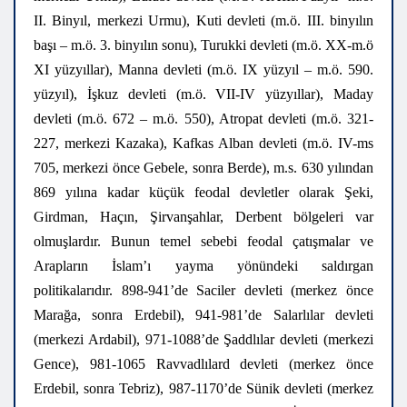
II. Binyıl, merkezi Urmu), Kuti devleti (m.ö. III. binyılın
başı – m.ö. 3. binyılın sonu), Turukki devleti (m.ö. XX-m.ö
XI yüzyıllar), Manna devleti (m.ö. IX yüzyıl – m.ö. 590.
yüzyıl), İşkuz devleti (m.ö. VII-IV yüzyıllar), Maday
devleti (m.ö. 672 – m.ö. 550), Atropat devleti (m.ö. 321-
227, merkezi Kazaka), Kafkas Alban devleti (m.ö. IV-ms
705, merkezi önce Gebele, sonra Berde), m.s. 630 yılından
869 yılına kadar küçük feodal devletler olarak Şeki,
Girdman, Haçın, Şirvanşahlar, Derbent bölgeleri var
olmuşlardır. Bunun temel sebebi feodal çatışmalar ve
Arapların İslam’ı yayma yönündeki saldırgan
politikalarıdır. 898-941’de Saciler devleti (merkez önce
Marağa, sonra Erdebil), 941-981’de Salarlılar devleti
(merkezi Ardabil), 971-1088’de Şaddlılar devleti (merkezi
Gence), 981-1065 Ravvadlılard devleti (merkez önce
Erdebil, sonra Tebriz), 987-1170’de Sünik devleti (merkez