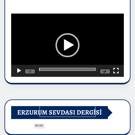
Video
oynatıcı
00:00
07:30
ERZURUM SEVDASI DERGİSİ
00:00