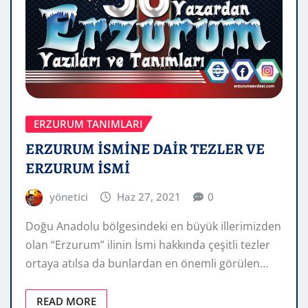
ERZURUM TANIMLARI
ERZURUM İSMİNE DAİR TEZLER VE
ERZURUM İSMİ
yönetici
Haz 27, 2021
0
Doğu Anadolu bölgesindeki en büyük illerimizden
olan “Erzurum” ilinin İsmi hakkında çeşitli tezler
ortaya atılsa da bunlardan en önemli görülen…
READ MORE