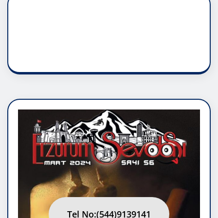
DADAŞLIK DOĞMATİK
RUH ASALETİDİR
Tel No:(544)9139141