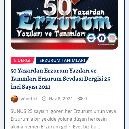
E.DERGİ
ERZURUM TANIMLARI
50 Yazardan Erzurum Yazıları ve
Tanımları Erzurum Sevdası Dergisi 25
İnci Sayısı 2021
yönetici
Haz 8, 2021
0
SUNUŞ 25 sayısını gören her Erzurumlunun veya
Erzurum’a bir şekilde yoluna düşen herkesin
aklına hemen Erzurum gelir. Evet biz bu…