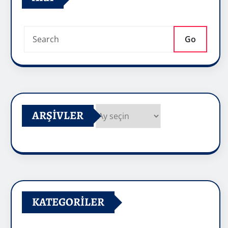
Go
ARŞIVLER
Arşivler
KATEGORILER