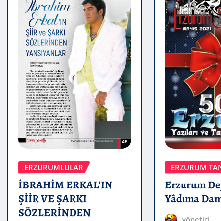
ERZURUMLULAR
ERZURUM TA
İBRAHİM ERKAL’IN
Erzurum De
ŞİİR VE ŞARKI
Yâdıma Dam
SÖZLERİNDEN
yönetici