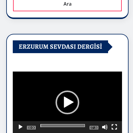
Ara
ERZURUM SEVDASI DERGİSİ
Video
oynatıcı
00:00
07:30