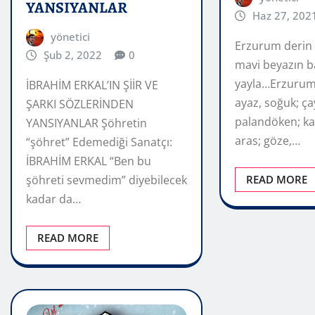
YANSIYANLAR
Haz 27, 202
yönetici
Erzurum derin 
Şub 2, 2022
0
mavi beyazın b
yayla…Erzurum
İBRAHİM ERKAL’IN ŞİİR VE
ayaz, soğuk; çay
ŞARKI SÖZLERİNDEN
palandöken; ka
YANSIYANLAR Şöhretin
aras; göze,…
“şöhret” Edemediği Sanatçı:
İBRAHİM ERKAL “Ben bu
şöhreti sevmedim” diyebilecek
READ MORE
kadar da…
READ MORE