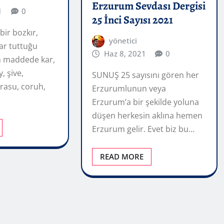
Erzurum Sevdası Dergisi
1
0
25 İnci Sayısı 2021
bir bozkır,
yönetici
ar tuttuğu
Haz 8, 2021
0
 maddede kar,
, şive,
SUNUŞ 25 sayısını gören her
rasu, coruh,
Erzurumlunun veya
Erzurum’a bir şekilde yoluna
düşen herkesin aklına hemen
Erzurum gelir. Evet biz bu…
READ MORE