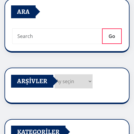
ARA
Go
ARŞIVLER
Arşivler
KATEGORILER