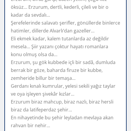
öksüz… Erzurum, dertli, kederli, çileli ve bir o
kadar da sevdalı…
Şerefelerinde salavatı şerifler, gönüllerde binlerce
hatimler, dillerde Alvarlı’dan gazeller…
Eli ekmek kadar, kalem tutanlarda az değildir
mesela… Şiir yazanı çoktur hayatı romanlara
konu olmuş olsa da…
Erzurum, şu gök kubbede içli bir sadâ, dumluda
berrak bir göze, baharda firuze bir kubbe,
zemheride billur bir temaşa…
Gerdanı kınalı kumrular, yelesi sekili yağız taylar
ve oya işleyen şivekâr kızlar…
Erzurum biraz mahcup, biraz nazlı, biraz hersli
biraz da latifeperdaz şehir…
En nihayetinde bu şehir leyladan mevlaya akan
rahvan bir nehir…