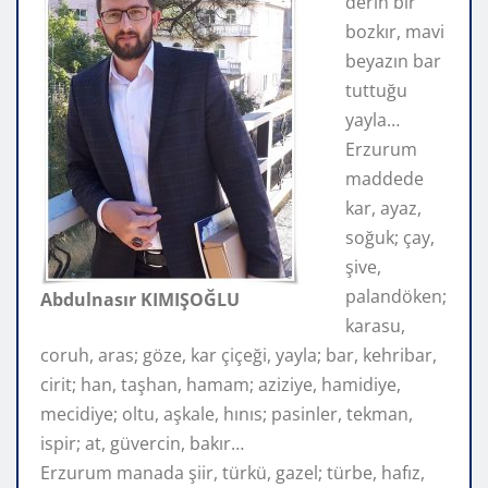
derin bir
bozkır, mavi
beyazın bar
tuttuğu
yayla…
Erzurum
maddede
kar, ayaz,
soğuk; çay,
şive,
palandöken;
Abdulnasır KIMIŞOĞLU
karasu,
coruh, aras; göze, kar çiçeği, yayla; bar, kehribar,
cirit; han, taşhan, hamam; aziziye, hamidiye,
mecidiye; oltu, aşkale, hınıs; pasinler, tekman,
ispir; at, güvercin, bakır…
Erzurum manada şiir, türkü, gazel; türbe, hafız,