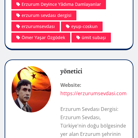
Erzurum Deyince Yâdıma Damlayanlar
erzurum sevdası dergisi
erzurumsevdası
eyup-coskun
Ömer Yaşar Özgödek
ümit subaşı
yönetici
Website:
https://erzurumsevdasi.com
Erzurum Sevdası Dergisi:
Erzurum Sevdası,
Türkiye'nin doğu bölgesinde
yer alan Erzurum şehrinin