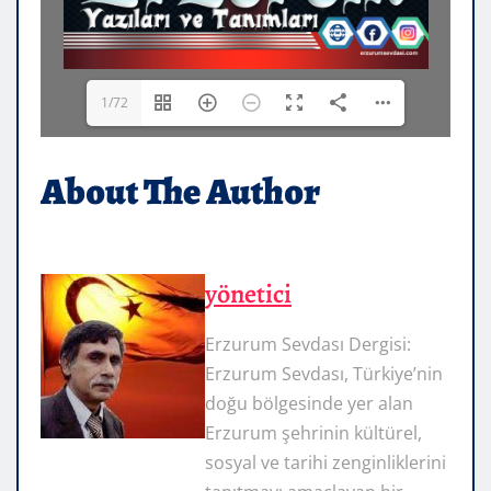
1/72
About The Author
yönetici
Erzurum Sevdası Dergisi:
Erzurum Sevdası, Türkiye’nin
doğu bölgesinde yer alan
Erzurum şehrinin kültürel,
sosyal ve tarihi zenginliklerini