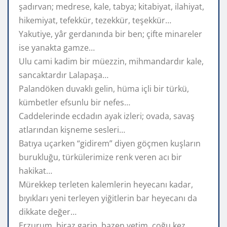
şadırvan; medrese, kale, tabya; kitabiyat, ilahiyat,
hikemiyat, tefekkür, tezekkür, teşekkür…
Yakutiye, yâr gerdanında bir ben; çifte minareler
ise yanakta gamze…
Ulu cami kadim bir müezzin, mihmandardır kale,
sancaktardır Lalapaşa…
Palandöken duvaklı gelin, hüma içli bir türkü,
kümbetler efsunlu bir nefes…
Caddelerinde ecdadın ayak izleri; ovada, savaş
atlarından kişneme sesleri…
Batıya uçarken “gidirem” diyen göçmen kuşların
burukluğu, türkülerimize renk veren acı bir
hakikat…
Mürekkep terleten kalemlerin heyecanı kadar,
bıyıkları yeni terleyen yiğitlerin bar heyecanı da
dikkate değer…
Erzurum, biraz garip, bazen yetim, çoğu kez