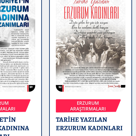
RUM
ERZURUM
MALARI
ARAŞTIRMALARI
ET’İN
TARİHE YAZILAN
KADININA
ERZURUM KADINLARI