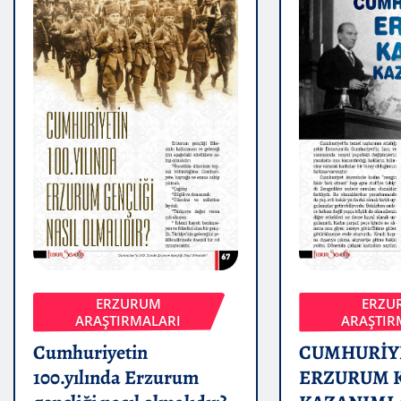
ERZURUM
ERZU
ARAŞTIRMALARI
ARAŞTIR
Cumhuriyetin
CUMHURİY
100.yılında Erzurum
ERZURUM 