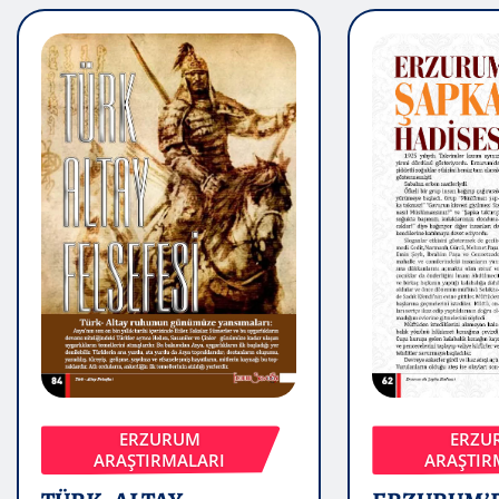
ERZURUM
ERZU
ARAŞTIRMALARI
ARAŞTIR