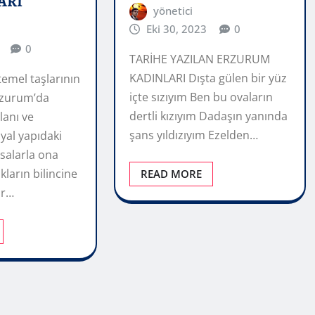
ARI
yönetici
Eki 30, 2023
0
0
TARİHE YAZILAN ERZURUM
KADINLARI Dışta gülen bir yüz
temel taşlarının
içte sızıyım Ben bu ovaların
Erzurum’da
dertli kızıyım Dadaşın yanında
lanı ve
şans yıldızıyım Ezelden…
yal yapıdaki
salarla ona
kların bilincine
READ MORE
ar…