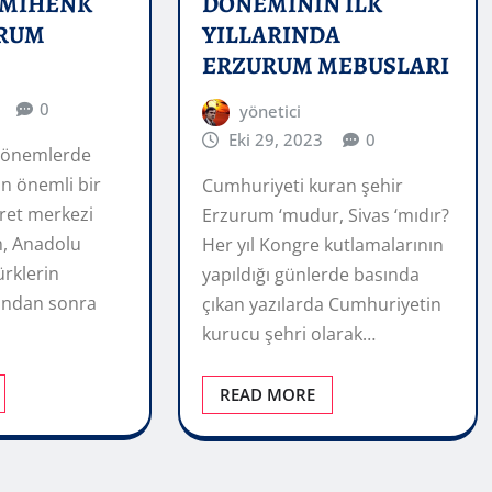
 MİHENK
DÖNEMİNİN İLK
URUM
YILLARINDA
ERZURUM MEBUSLARI
0
yönetici
Eki 29, 2023
0
 dönemlerde
ın önemli bir
Cumhuriyeti kuran şehir
caret merkezi
Erzurum ‘mudur, Sivas ‘mıdır?
, Anadolu
Her yıl Kongre kutlamalarının
ürklerin
yapıldığı günlerde basında
ından sonra
çıkan yazılarda Cumhuriyetin
kurucu şehri olarak…
READ MORE