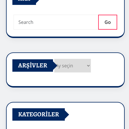
Go
ARŞIVLER
Arşivler
KATEGORILER