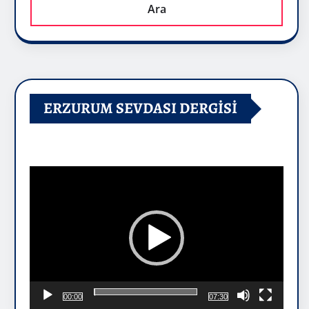
Ara
ERZURUM SEVDASI DERGİSİ
Video
oynatıcı
00:00
07:30