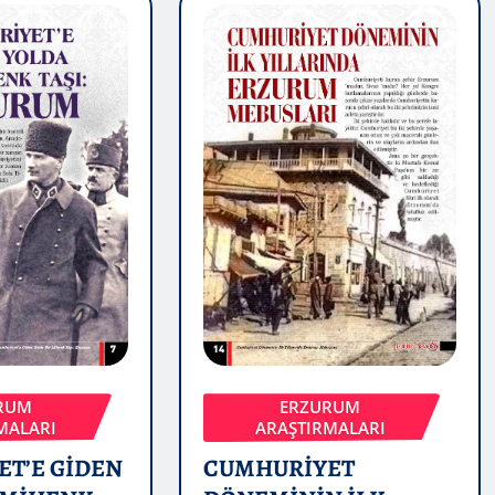
RUM
ERZURUM
MALARI
ARAŞTIRMALARI
T’E GİDEN
CUMHURİYET