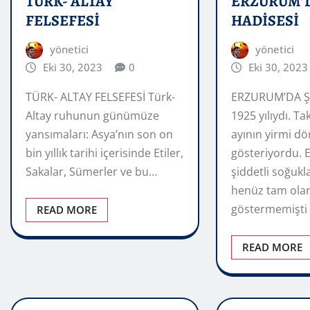
TÜRK- ALTAY
ERZURUM’
FELSEFESİ
HADİSESİ
yönetici
yönetici
Eki 30, 2023
0
Eki 30, 2023
TÜRK- ALTAY FELSEFESİ Türk-
ERZURUM’DA Ş
Altay ruhunun günümüze
1925 yılıydı. T
yansımaları: Asya’nın son on
ayının yirmi d
bin yıllık tarihi içerisinde Etiler,
gösteriyordu. 
Sakalar, Sümerler ve bu…
şiddetli soğukla
henüz tam ola
göstermemişti
READ MORE
READ MORE