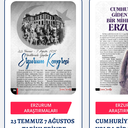
ERZURUM
ERZU
ARAŞTIRMALARI
ARAŞTIR
23 TEMMUZ 7 AĞUSTOS
CUMHURİYE