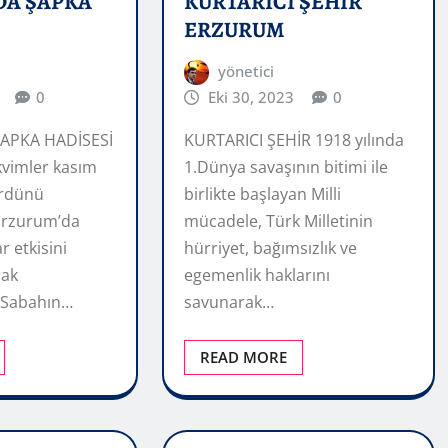
DA ŞAPKA
KURTARICI ŞEHİR
ERZURUM
yönetici
0
Eki 30, 2023
0
APKA HADİSESİ
KURTARICI ŞEHİR 1918 yılında
akvimler kasım
1.Dünya savaşının bitimi ile
ördünü
birlikte başlayan Milli
Erzurum’da
mücadele, Türk Milletinin
r etkisini
hürriyet, bağımsızlık ve
rak
egemenlik haklarını
 Sabahın…
savunarak…
READ MORE