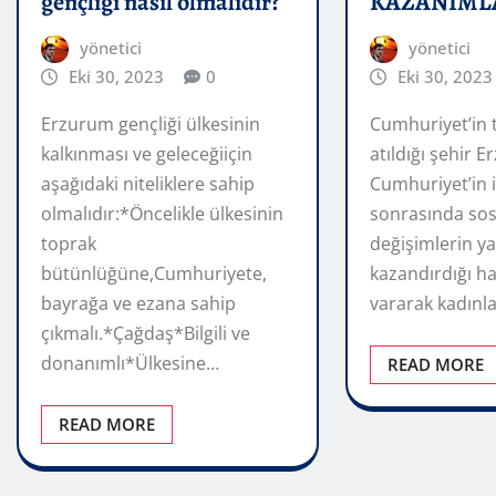
gençliği nasıl olmalıdır?
KAZANIML
yönetici
yönetici
Eki 30, 2023
0
Eki 30, 2023
Erzurum gençliği ülkesinin
Cumhuriyet’in 
kalkınması ve geleceğiiçin
atıldığı şehir 
aşağıdaki niteliklere sahip
Cumhuriyet’in i
olmalıdır:*Öncelikle ülkesinin
sonrasında sos
toprak
değişimlerin ya
bütünlüğüne,Cumhuriyete,
kazandırdığı ha
bayrağa ve ezana sahip
vararak kadınl
çıkmalı.*Çağdaş*Bilgili ve
donanımlı*Ülkesine…
READ MORE
READ MORE