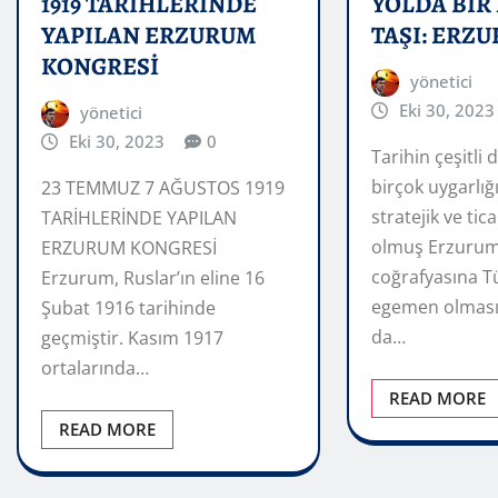
1919 TARİHLERİNDE
YOLDA BİR
YAPILAN ERZURUM
TAŞI: ERZ
KONGRESİ
yönetici
Eki 30, 2023
yönetici
Eki 30, 2023
0
Tarihin çeşitli
birçok uygarlığ
23 TEMMUZ 7 AĞUSTOS 1919
stratejik ve ti
TARİHLERİNDE YAPILAN
olmuş Erzurum
ERZURUM KONGRESİ
coğrafyasına T
Erzurum, Ruslar’ın eline 16
egemen olmas
Şubat 1916 tarihinde
da…
geçmiştir. Kasım 1917
ortalarında…
READ MORE
READ MORE