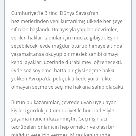
Cumhuriyet’le Birinci Dünya Savaşı’nın
hezimetlerinden yeni kurtarılmış ülkede her şeye
sıfırdan başlandı. Dolayısıyla yapılan devrimler,
verilen haklar kadınlar için mucize gibiydi. Eşini
seçebilecek, evde mağdur oturup himaye altında
yaşamaktansa okuyup bir meslek sahibi olmayı,
kendi ayakları üzerinde durabilmeyi öğrenecekti.
Evde söz söyleme, hatta bir giysi seçme hakkı
yokken Avrupa’da pek çok ülkede yürürlükte
olmayan seçme ve seçilme hakkına sahip olacaktı.
Bütün bu kazanımlar, çevrede uyan uygulayan
kişileri gördükçe Cumhuriyet’le hür iradesiyle
yaşama inancını kazanmıştır. Geçmişin acı
tecrübeleri onlar için hep örnektir ve olası bir
mağduriyete izin vermez. Miras kanununda