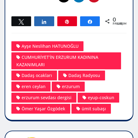
0
Tweetle
Paylaş
Pin
Paylaş
PAYLAŞIMLAR
Ayşe Neslihan HATUNOĞLU
CUMHURİYET’İN ERZURUM KADININA
KAZANIMLARI
Dadaş ocakları
Dadaş Radyosu
eren ceylan
erzurum
erzurum sevdası dergisi
eyup-coskun
Ömer Yaşar Özgödek
ümit subaşı