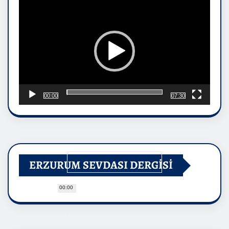
oynatıcı
00:00
07:30
ERZURUM SEVDASI DERGİSİ
00:00