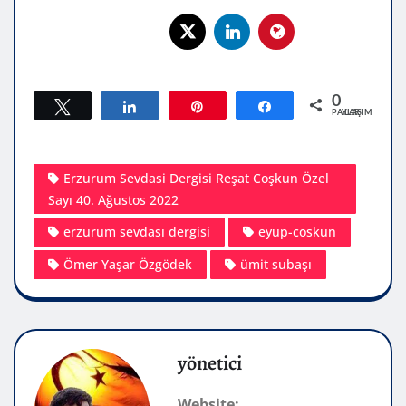
0
Tweetle
Paylaş
Pin
Paylaş
PAYLAŞIMLAR
Erzurum Sevdasi Dergisi Reşat Coşkun Özel
Sayı 40. Ağustos 2022
erzurum sevdası dergisi
eyup-coskun
Ömer Yaşar Özgödek
ümit subaşı
yönetici
Website: