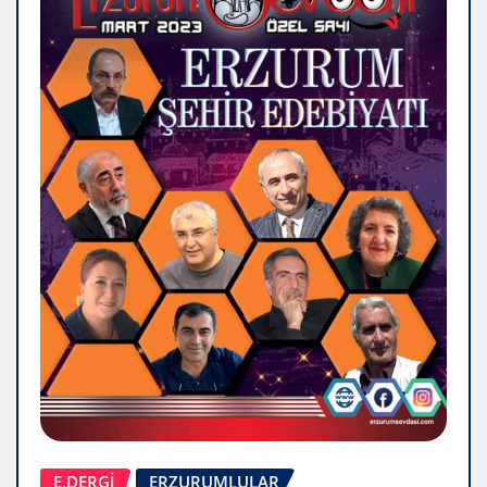
E.DERGİ
ERZURUMLULAR