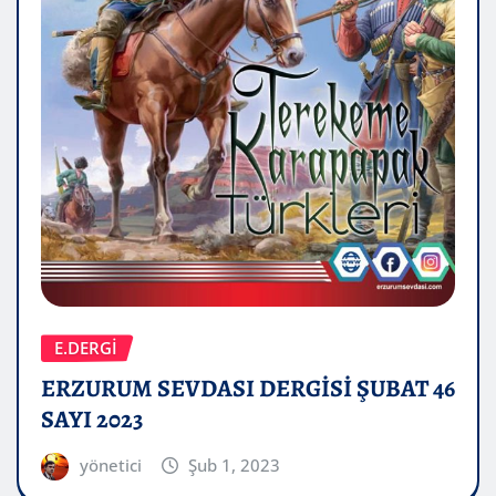
E.DERGİ
ERZURUM SEVDASI DERGİSİ ŞUBAT 46
SAYI 2023
yönetici
Şub 1, 2023