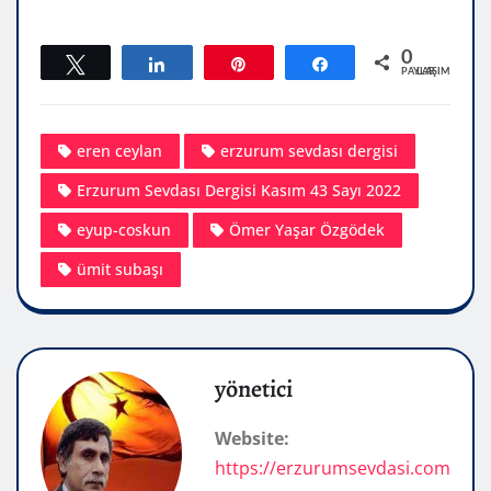
0
Tweetle
Paylaş
Pin
Paylaş
PAYLAŞIMLAR
eren ceylan
erzurum sevdası dergisi
Erzurum Sevdası Dergisi Kasım 43 Sayı 2022
eyup-coskun
Ömer Yaşar Özgödek
ümit subaşı
yönetici
Website:
https://erzurumsevdasi.com