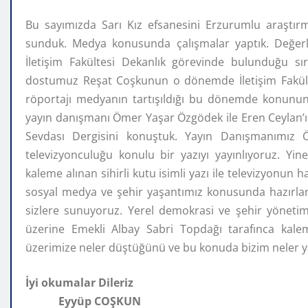
Bu sayımızda Sarı Kız efsanesini Erzurumlu araştırm
sunduk. Medya konusunda çalışmalar yaptık. Değerl
İletişim Fakültesi Dekanlık görevinde bulunduğu s
dostumuz Reşat Coşkunun o dönemde İletişim Fakültesi
röportajı medyanın tartışıldığı bu dönemde konunun
yayın danışmanı Ömer Yaşar Özgödek ile Eren Ceylan’ın
Sevdası Dergisini konuştuk. Yayın Danışmanımız
televizyonculuğu konulu bir yazıyı yayınlıyoruz. Yi
kaleme alınan sihirli kutu isimli yazı ile televizyonun h
sosyal medya ve şehir yaşantımız konusunda hazırlanmı
sizlere sunuyoruz. Yerel demokrasi ve şehir yönetim
üzerine Emekli Albay Sabri Topdağı tarafınca kale
üzerimize neler düştüğünü ve bu konuda bizim neler ya
İyi okuma
Eyyüp COŞKUN