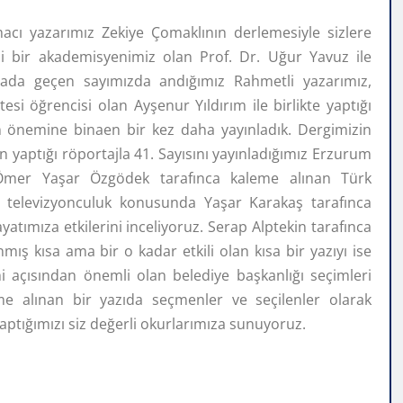
acı yazarımız Zekiye Çomaklının derlemesiyle sizlere
i bir akademisyenimiz olan Prof. Dr. Uğur Yavuz ile
ırada geçen sayımızda andığımız Rahmetli yazarımız,
 öğrencisi olan Ayşenur Yıldırım ile birlikte yaptığı
 önemine binaen bir kez daha yayınladık. Dergimizin
 yaptığı röportajla 41. Sayısını yayınladığımız Erzurum
 Ömer Yaşar Özgödek tarafınca kaleme alınan Türk
ne televizyonculuk konusunda Yaşar Karakaş tarafınca
ayatımıza etkilerini inceliyoruz. Serap Alptekin tarafınca
ş kısa ama bir o kadar etkili olan kısa bir yazıyı ise
i açısından önemli olan belediye başkanlığı seçimleri
me alınan bir yazıda seçmenler ve seçilenler olarak
ptığımızı siz değerli okurlarımıza sunuyoruz.
lar Dileriz