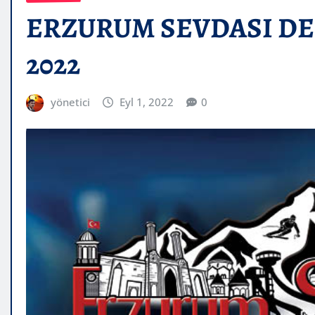
ERZURUM SEVDASI DER
2022
yönetici
Eyl 1, 2022
0