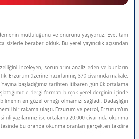
 demenin mutluluğunu ve onurunu yaşıyoruz. Evet tam
sizlerle beraber olduk. Bu yerel yayıncılık açısından
elliğini inceleyen, sorunlarını analiz eden ve bunların
aştık. Erzurum üzerine hazırlanmış 370 civarında makale,
 Yayına başladığımız tarihten itibaren günlük ortalama
başlattığımız e dergi formatı birçok yerel derginin içinde
rebilmenin en güzel örneği olmamızı sağladı. Dadaşlığın
 önemli bir rakama ulaştı. Erzurum ve petrol, Erzurum’un
isimli yazılarımız ise ortalama 20.000 civarında okunma
gi sitesinde bu oranda okunma oranları gerçekten takdire