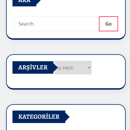
ARA
Go
ARŞIVLER
Arşivler
KATEGORILER