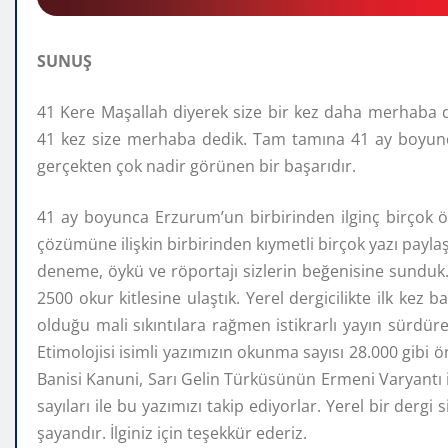
SUNUŞ
41 Kere Maşallah diyerek size bir kez daha merhaba
41 kez size merhaba dedik. Tam tamına 41 ay boyunca 
gerçekten çok nadir görünen bir başarıdır.
41 ay boyunca Erzurum’un birbirinden ilginç birçok öz
çözümüne ilişkin birbirinden kıymetli birçok yazı payl
deneme, öykü ve röportajı sizlerin beğenisine sunduk.
2500 okur kitlesine ulaştık. Yerel dergicilikte ilk kez 
olduğu mali sıkıntılara rağmen istikrarlı yayın sürdü
Etimolojisi isimli yazımızın okunma sayısı 28.000 gibi
Banisi Kanuni, Sarı Gelin Türküsünün Ermeni Varyantı 
sayıları ile bu yazımızı takip ediyorlar. Yerel bir der
şayandır. İlginiz için teşekkür ederiz.