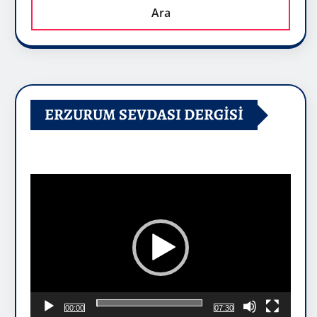
Ara
ERZURUM SEVDASI DERGİSİ
Video
oynatıcı
00:00
07:30