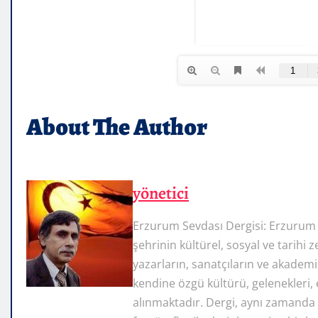
About The Author
yönetici
Erzurum Sevdası Dergisi: Erzurum 
şehrinin kültürel, sosyal ve tarihi 
yazarların, sanatçıların ve akademi
kendine özgü kültürü, gelenekleri, 
alınmaktadır. Dergi, aynı zamanda şe