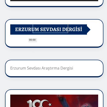
ERZURUM SEVDASI DERGİSİ
00:00
Erzurum Sevdası Araştırma Dergisi