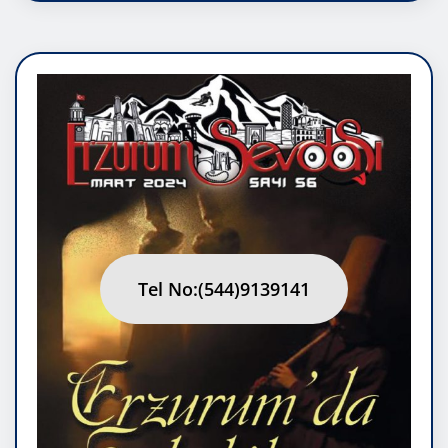
Tel No:(544)9139141