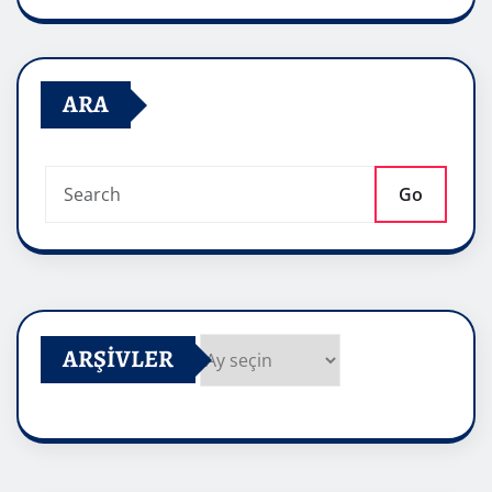
ARA
Go
ARŞIVLER
Arşivler