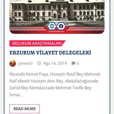
ERZURUM ARAŞTIRMALARI
ERZURUM VİLAYET DELEGELERİ
yönetici
Ağu 14, 2019
0
Mustafa Kemal Paşa, Hüseyin Rauf Bey Mehmet
Raif efendi Hüseyin Avni Bey, Abdullahağazade
Zahid Bey Alemdarzade Mehmet Tevfik Bey
İsmai…
READ MORE