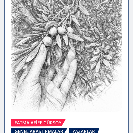
FATMA AFİFE GÜRSOY
GENEL ARAŞTIRMALAR
YAZARLAR