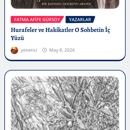
FATMA AFİFE GÜRSOY
YAZARLAR
Hurafeler ve Hakikatler O Sohbetin İç
Yüzü
yönetici
May 8, 2026