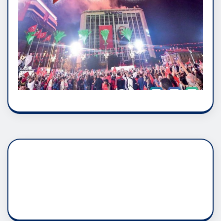
DADAŞLIK DOĞMATİK
RUH ASALETİDİR