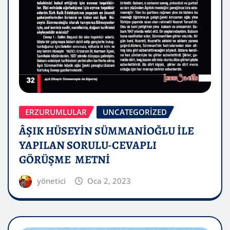
ERZURUMLULAR
UNCATEGORIZED
ÂŞIK HÜSEYİN SÜMMANİOĞLU İLE
YAPILAN SORULU-CEVAPLI
GÖRÜŞME METNİ
yönetici
Oca 2, 2023