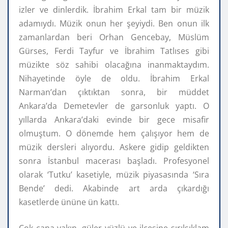
izler ve dinlerdik. İbrahim Erkal tam bir müzik
adamıydı. Müzik onun her şeyiydi. Ben onun ilk
zamanlardan beri Orhan Gencebay, Müslüm
Gürses, Ferdi Tayfur ve İbrahim Tatlıses gibi
müzikte söz sahibi olacağına inanmaktaydım.
Nihayetinde öyle de oldu. İbrahim Erkal
Narman’dan çıktıktan sonra, bir müddet
Ankara’da Demetevler de garsonluk yaptı. O
yıllarda Ankara’daki evinde bir gece misafir
olmuştum. O dönemde hem çalışıyor hem de
müzik dersleri alıyordu. Askere gidip geldikten
sonra İstanbul macerası başladı. Profesyonel
olarak ‘Tutku’ kasetiyle, müzik piyasasında ‘Sıra
Bende’ dedi. Akabinde art arda çıkardığı
kasetlerde ününe ün kattı.
Çok cana yakın, güler yüzlü ve ilçesine sırılsıklam