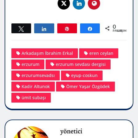
0
Tweetle
Paylaş
Pin
Paylaş
PAYLAŞIMLAR
Arkadaşım İbrahim Erkal
eren ceylan
erzurum
erzurum sevdası dergisi
erzurumsevadsı
eyup-coskun
Kadir Altunok
Ömer Yaşar Özgödek
ümit subaşı
yönetici