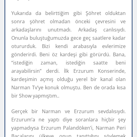
Yukarıda da belirttiğim gibi Şöhret olduktan
sonra şöhret olmadan önceki çevresini ve
arkadaşlarını unutmadı. Arkadaş canlısıydı.
Onunla buluştuğumuzda gece geç saatlere kadar
otururduk. Bizi kendi arabasıyla evlerimize
gönderirdi. Beni öz kardeşi gibi görürdü. Bana,
“istediğin zaman, istediğin saatte beni
arayabilirsin” derdi. İlk Erzurum Konserinde,
kardeşimin açmış olduğu yerel bir kanal olan
Narman Tv’ye konuk olmuştu. Ben de orada kısa
bir Show yapmıştım..
Gerçek bir Narman ve Erzurum sevdalısıydı.
Erzurum’a ne yaptı diye soranlara hiçbir şey
yapmadıysa Erzurum Palandöken’i, Narman Peri
Bacalarını ülkeye onun tanıttığını söylemek