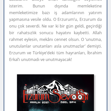
isterim. Bunun dışında memleketine
memleketimize bazı iş adamlarının yatırım
yapmasına vesile oldu. O Erzurum’u, Erzurum da
onu çok severdi. Ne var ki bir gün geldi, geçirdiği
bir rahatsızlık sonucu hayatını kaybetti. Allah
rahmet eylesin, mekânı cennet olsun. O ‘unutma,
unutulanlar unutanları asla unutmazlar’ demişti.
Erzurum ve Türkiye’deki tüm hayranları, İbrahim
Erkal’ı unutmadı ve unutmayacak!