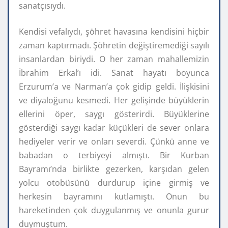
sanatçısıydı.
Kendisi vefalıydı, şöhret havasına kendisini hiçbir
zaman kaptırmadı. Şöhretin değiştiremediği sayılı
insanlardan biriydi. O her zaman mahallemizin
İbrahim Erkal’ı idi. Sanat hayatı boyunca
Erzurum’a ve Narman’a çok gidip geldi. İlişkisini
ve diyaloğunu kesmedi. Her gelişinde büyüklerin
ellerini öper, saygı gösterirdi. Büyüklerine
gösterdiği saygı kadar küçükleri de sever onlara
hediyeler verir ve onları severdi. Çünkü anne ve
babadan o terbiyeyi almıştı. Bir Kurban
Bayramı’nda birlikte gezerken, karşıdan gelen
yolcu otobüsünü durdurup içine girmiş ve
herkesin bayramını kutlamıştı. Onun bu
hareketinden çok duygulanmış ve onunla gurur
duymuştum.