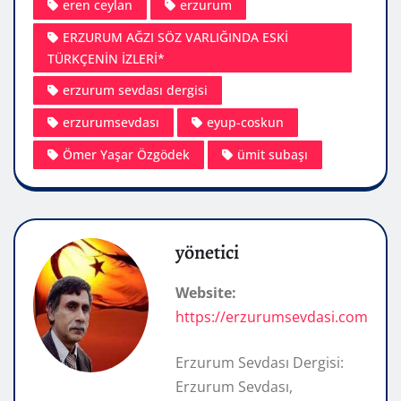
eren ceylan
erzurum
ERZURUM AĞZI SÖZ VARLIĞINDA ESKİ
TÜRKÇENİN İZLERİ*
erzurum sevdası dergisi
erzurumsevdası
eyup-coskun
Ömer Yaşar Özgödek
ümit subaşı
yönetici
Website:
https://erzurumsevdasi.com
Erzurum Sevdası Dergisi:
Erzurum Sevdası,