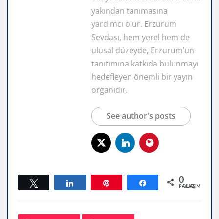
yakından tanımasına
yardımcı olur. Erzurum
Sevdası, hem yerel hem de
ulusal düzeyde, Erzurum’un
tanıtımına katkıda bulunmayı
hedefleyen önemli bir yayın
organıdır.
See author's posts
0
Tweetle
Paylaş
Pin
Paylaş
PAYLAŞIMLAR