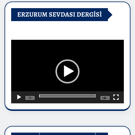
ERZURUM SEVDASI DERGİSİ
Video
oynatıcı
00:00
07:30