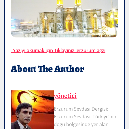
Yazıyı okumak için Tıklayınız :erzurum agzı
About The Author
yönetici
Erzurum Sevdası Dergisi:
Erzurum Sevdası, Türkiye’nin
doğu bölgesinde yer alan