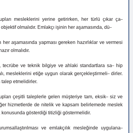
–
upları mesleklerini yerine getirirken, her türlü çıkar ça
–
objektif
olmalıdır.
Emlakçı
işinin
her
aşamasında,
dü
in her aşamasında yapması gereken hazırlıklar ve vermesi
hazır
olmalıdır.
–
 tecrübe ve teknik bilgiye ve ahlaki standartlara sa
hip
–
lı, mesleklerini etiğe uygun olarak gerçekleştirmeli
dirler.
 talep
etmelidirler.
–
ları çeşitli taleplerle gelen müşteriye tam, eksik
siz ve
diğer hizmetlerde de nitelik ve kapsam belirlemede meslek
onusunda gösterdiği titizliği göstermelidir.
–
rumsallaştırılması
ve
emlakçılık
mesleğinde
uygulana