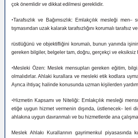
çok önemlidir ve dikkat edilmesi
gereklidir.
•
–
Tarafsızlık
ve
Bağımsızlık:
Emlakçılık
mesleği
men
s
tışmasından
uzak
kalarak
tarafsızlığını
korumalı
tarafsız ve
rüstlüğünü
ve
objektifliğini
korumalı,
bunun
yanında
işin
gereken
bilgiler,
belgeler
tam,
doğru,
gerçekçi
ve
eksiksiz 
•
Mesleki Özen: Meslek mensupları gereken eğitim, bilgi,
olmalıdırlar. Ahlaki kurallara ve mesleki etik kodlara uyma
Ayrıca
ihtiyaç
halinde
konusunda
uzman
kişilerden yardım
•
Hizmetin Kapsamı ve Niteliği: Emlakçılık mesleği mensup
–
etiğe uygun hizmet vermenin dışında, üstlenecek
leri 
ahlakına uygun davranmalı ve bu hizmetlerde ana çalışma k
Meslek Ahlakı Kurallarının gayrimenkul piyasasında ku