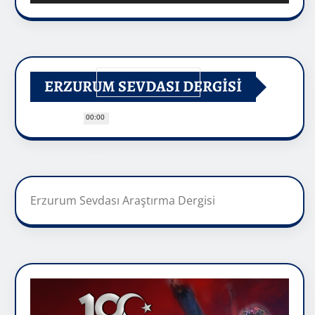
ERZURUM SEVDASI DERGİSİ
00:00
Erzurum Sevdası Araştırma Dergisi