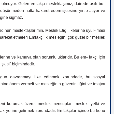
–
 olmuyor. Gelen emlakçı meslektaşımız, dairede asılı bu
n, düşünmeden
hatta
hakaret
edermişcesine
yırtıp
atıyor
ve
iğine
sığmaz.
–
edinen
meslektaşlarımın,
Meslek
Etiği
İlkelerine
uyul
ması
 hareket etmeleri Emlakçılık mesleğini çok güzel bir meslek
–
lerine ve kamuya olan sorumluluklarıdır. Bu em
lakçı için
lişkisi” biçimindedir.
gun davranmayı ilke edinmek zorundadır, bu sosyal
ine önem vermeli ve mesleğinin güvenirliliğini ve imajını
eni
korumak
üzere,
meslek
mensupları
mesleki
yetki ve
rak
yerine
getirmek
zorundadır.
Emlakçılar
içinde
bu konu