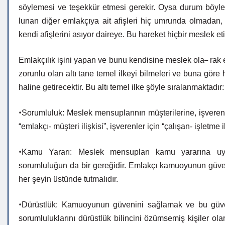
söylemesi
ve
teşekkür
etmesi
gerekir.
Oysa
durum
böyle
lunan diğer emlakçıya ait afişleri hiç umrunda olmada
kendi afişlerini asıyor daireye. Bu hareket hiçbir meslek et
–
Emlakçılık işini yapan ve bunu kendisine meslek ola
rak
zorunlu olan altı tane temel ilkeyi bilmeleri ve buna göre
haline getirecektir. Bu altı temel ilke şöyle sıra
lanmaktadır:
•
Sorumluluk: Meslek mensuplarının müşterilerine, işveren
“emlakçı- müşteri ilişkisi”, işverenler için “çalı
şan- işletme i
•
Kamu Yararı: Meslek mensupları kamu yararına uy
sorumluluğun da bir gereğidir. Emlakçı kamuoyunun güven
her şeyin üstünde tutmalıdır.
•
Dürüstlük: Kamuoyunun güvenini sağlamak ve bu güv
sorumluluklarını
dürüstlük
bilincini
özümsemiş
kişiler ola