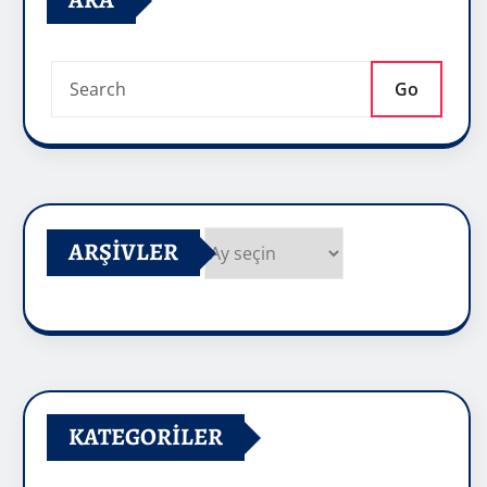
ARA
Go
ARŞIVLER
Arşivler
KATEGORILER