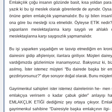
Emlakçılık çoğu insanın gözünde basit, kısa yoldan par
yazık ki bu işi meslek olarak görenlerde de aynıdır. Oysa
önüne gelen emlakçılık yapmamalıdır. Bu işi bilen insa
ona göre bu mesleği icra etmelidir. Öyleyse ETİK nedir
yapanların
meslektaşlarına karşı saygılı ve ahlakl
meslektaşlarına karşı saygısızlık
yapmamalıdır.
Bu işi yaparken yaşadığım ve tasvip etmediğim en kroni
dairesini
gidip
afişleniyor, ilanlara giriliyor. Müşteri dai
vardığımızda gözlerimize inanamıyoruz. Bakıyoruz ki, biz
asılmış. İster istemez müşteri “Bu dairede başka bir em
gezdiriyorsunuz?”
diye
soruyor
doğal olarak. Bunu müşter
–
Gayrimenkul sahipleri ister istemez dairelerinin he
men
emlakçıya
verirsem
o
kadar
çabuk
gider”
anlayışı h
EMLAKÇLIK ETİĞİ dediğimiz şey ortaya çıkıyor. Emla
gayrimenkul sahibine “Dairesiyle başka emlakçının ilgi