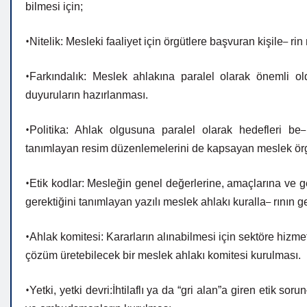
bilmesi
için;
•
–
Nitelik:
Mesleki
faaliyet
için
örgütlere
başvuran
kişile
rin 
•
Farkındalık: Meslek ahlakına paralel olarak önemli o
duyuruların
hazırlanması.
•
Politika: Ahlak olgusuna paralel olarak hedefleri be
tanımlayan resim düzenlemelerini de kapsayan meslek örgüt
•
Etik kodlar: Mesleğin genel değerlerine, amaçlarına ve
g
–
gerektiğini tanımlayan yazılı meslek ahlakı kuralla
rının
ge
•
Ahlak komitesi: Kararların alınabilmesi için sektöre hizme
çözüm üretebilecek bir meslek ahlakı komitesi kurulması.
•
Yetki, yetki devri:İhtilaflı ya da “gri alan”a giren etik sorun