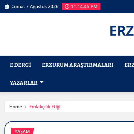
Skip
Cuma, 7 Ağustos 2026
11:14:46 PM
to
content
ERZ
E DERGI
ERZURUM ARAŞTIRMALARI
ER
YAZARLAR
Home
Emlakçılık Etiği
YAŞAM