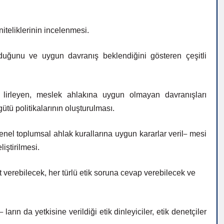
niteliklerinin
incelenmesi.
lduğunu
ve
uygun
davranış
beklendiğini
gösteren
çeşitli
–
lirleyen, meslek ahlakına uygun olmayan davranışları
ü politikalarının oluşturulması.
–
enel
toplumsal
ahlak
kurallarına
uygun
kararlar
veril
mesi
liştirilmesi.
t verebilecek, her türlü etik soruna cevap verebilecek ve
–
ların da yetkisine verildiği etik dinleyiciler, etik denetçiler