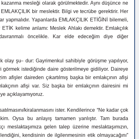
a kazanma mesleği olarak görülmektedir. Aynı düşünce ne
 EMLAKÇILIK bir meslektir. Bilgi ve tecrübe gerektirir. Her
nlar yapmalıdır. Yapanlarda EMLAKÇILIK ETİĞİNİ bilemeli,
? ETİK kelime anlamı:
Meslek
Ahlakı
demektir.
Emlakçılık
ı davranmalı öncelikle. Kar elde edeceğim diye diğer
–
k olay şu
dur:
Gayrimenkul
sahibiyle
görüşme
yapılıyor,
reyi görmek istediğinde daire gösterilmeye gidiliyor. Daireye
im afişler daireden çıkartılmış başka bir emlakçının afişi
lakçının afişi var. Siz başka
bir
emlakçının
dairesini
mi
iye
açıklayamıyoruz.
satılmasını/kiralanmasını
ister.
Kendilerince
“Ne
ka
dar
çok
akim. Oysa bu anlayış tamamen yanlıştır.
Tam
burada
k
çı meslaktaşımıza gelen talep üzerine meslaktaşımızın,
–
lendiğini, kendisinin de ilgilenmesinin etik olmayacağını”