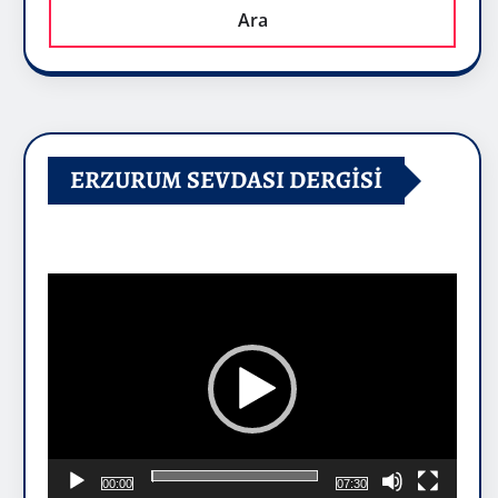
Ara
ERZURUM SEVDASI DERGİSİ
Video
oynatıcı
00:00
07:30